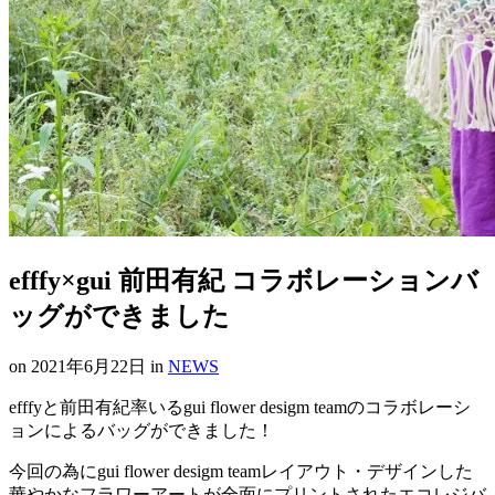
efffy×gui 前田有紀 コラボレーションバ
ッグができました
on
2021年6月22日
in
NEWS
efffyと前田有紀率いるgui flower desigm teamのコラボレーシ
ョンによるバッグができました！
今回の為にgui flower desigm teamレイアウト・デザインした
華やかなフラワーアートが全面にプリントされたエコレジバ