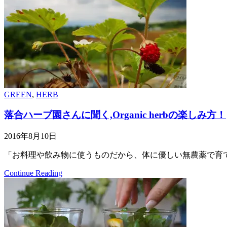
GREEN
,
HERB
落合ハーブ園さんに聞く,Organic herbの楽しみ方！
2016年8月10日
「お料理や飲み物に使うものだから、体に優しい無農薬で育て
Continue Reading