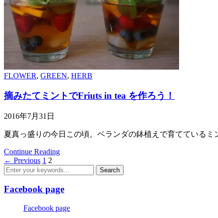
FLOWER
,
GREEN
,
HERB
摘みたてミントでFriuts in tea を作ろう！
2016年7月31日
夏真っ盛りの今日この頃。ベランダの鉢植えで育てているミン
Continue Reading
← Previous
1
2
Facebook page
Facebook page