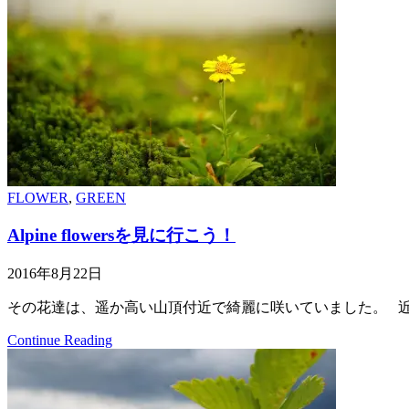
FLOWER
,
GREEN
Alpine flowersを見に行こう！
2016年8月22日
その花達は、遥か高い山頂付近で綺麗に咲いていました。 近
Continue Reading