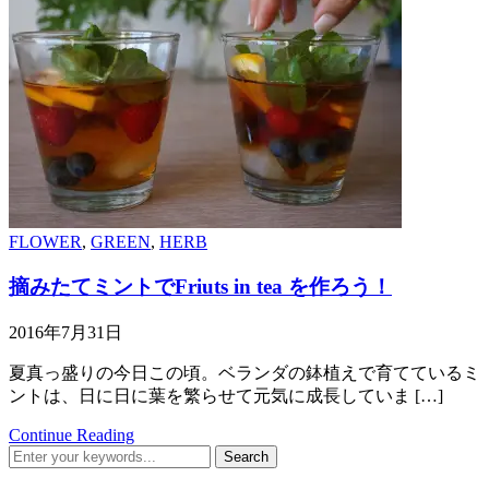
FLOWER
,
GREEN
,
HERB
摘みたてミントでFriuts in tea を作ろう！
2016年7月31日
夏真っ盛りの今日この頃。ベランダの鉢植えで育てているミ
ントは、日に日に葉を繁らせて元気に成長していま […]
Continue Reading