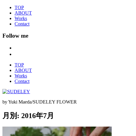
TOP
ABOUT
Works
Contact
Follow me
TOP
ABOUT
Works
Contact
by Yuki Maeda/SUDELEY FLOWER
月別: 2016年7月