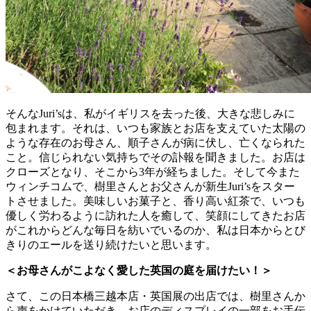
そんなJuri’sは、私がイギリスを去った後、大きな悲しみに
包まれます。それは、いつも家族とお店を支えていた太陽の
ような存在のお母さん、順子さんが病に伏し、亡くなられた
こと。信じられない気持ちでその訃報を聞きました。お店は
クローズとなり、そこから3年が経ちました。そして今また
ウィンチコムで、樹里さんとお父さんが新生Juri’sをスター
トさせました。美味しいお菓子と、香り高い紅茶で、いつも
優しく労わるように訪れた人を癒して、笑顔にしてきたお店
がこれからどんな毎日を紡いでいるのか、私は日本からとび
きりのエールを送り続けたいと思います。
＜お母さんがこよなく愛した英国の庭を届けたい！＞
さて、この日本橋三越本店・英国展の出店では、樹里さんか
ら声をかけていただき、お店のディスプレイの一部をお手伝