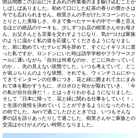
閉店間際このお店に汗まみれの作業着のまま駆け込むことが
しばしばありました。初めて口にした紅茶の香りの豊かさは
今でも忘れられません。樹里さんの手がけたスコーンのしっ
とりとした美味しさ、今まで食べたケーキの中で一番と言え
るほどの絶品のケーキも。少しずつお店の樹里さんやお母さ
ん、お父さんとも言葉を交わすようになり、気がつけば家族
のように温かく私の道を応援してくださるようになりまし
た。前に勤めていたテレビ局を辞めて、すぐにイギリスに渡
った私ですが、ロンドンにいた時は語学学校やフラワースク
ールに通いながら「自分は何者なのか、どこに向かっていく
のか」、先の見えない状態でした。いつも考えていて、どこ
か宙ぶらりんのような状態。それでも、ウィンチコムにやっ
てきてインターンの仕事につき、花と緑に囲まれて土にまみ
れて体を動かすうちに、ポロポロと何かが取れていき、「今
の私が自分自身だ！」とはっきりわかるようになりました。
そして「日本に帰って、花と緑に関わる仕事をしていく！」
と生涯の覚悟を決めていくことができるようになったのもこ
の街でした。Juri’sで過ごしたひとときでは、いつもそんな
夢の話を語りあったりして過ごした、樹里さんやご家族との
交流はかけがえのない時間となりました。