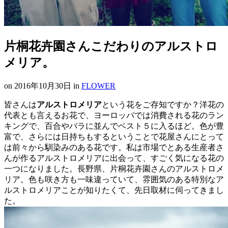
片桐花卉園さんこだわりのアルストロ
メリア。
on
2016年10月30日
in
FLOWER
皆さんは
アルストロメリア
という花をご存知ですか？洋花の
代表とも言えるお花で、ヨーロッパでは消費される花のラン
キングで、百合やバラに並んでベスト５に入るほど。色が豊
富で、さらには日持ちもするということで花屋さんにとって
は前々から馴染みのある花です。私は市場でとある生産者さ
んが作るアルストロメリアに出会って、すごく気になる花の
一つになりました。長野県、片桐花卉園さんのアルストロメ
リア。色も咲き方も一味違っていて、雰囲気のある特別なア
ルストロメリアことが知りたくて、先日取材に伺ってきまし
た。