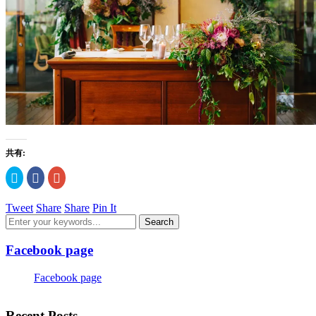
共有:
ク
Facebook
ク
リ
で
リ
ッ
共
ッ
ク
有
ク
Tweet
Share
Share
Pin It
し
す
し
て
る
て
Twitter
に
Google+
で
は
で
共
ク
共
Facebook page
有
リ
有
(新
ッ
(新
し
ク
し
い
し
い
Facebook page
ウ
て
ウ
ィ
く
ィ
ン
だ
ン
ド
さ
ド
Recent Posts