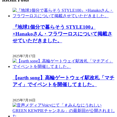
ウ
い
ウ
で
(新
で
開
し
開
き
い
き
ま
ウ
ま
す)
ィ
す)
ン
ド
ウ
『地球1個分で暮らそう STYLE100』
で
開
×Hanakoさん・フラワーロスについて掲載さ
き
ま
せていただきました。
す)
2025年7月17日
【earth song】高輪ゲートウェイ駅改札「マチ
アイ」でイベントを開催してました。
2025年7月16日