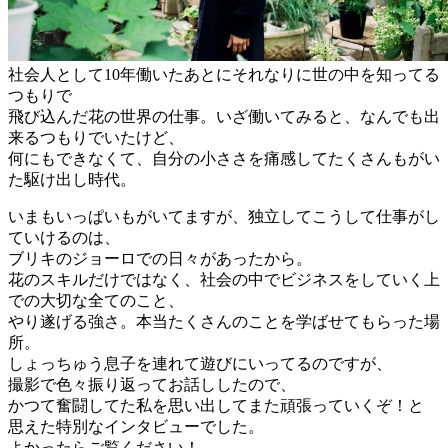
社会人として10年働いたあとにそれなりに世の中を知ってる
つもりで
飛び込んだ花の世界の仕事。いざ働いてみると、なんでも出
来るつもりでいたけど、
何にもできなくて、自分の小ささを痛感してたくさんもがい
た駆け出し時代。
いまもいっぱいもがいてますが、独立してこうして仕事がし
ていけるのは、
ブリキのジョーロでの日々があったから。
花のスキルだけではなく、社会の中でビジネスをしていく上
での大切な全てのこと、
やり遂げる強さ。本当たくさんのことを学ばせてもらった場
所。
しょっちゅう息子を連れて遊びにいってるのですが、
撮影で色々振り返ってお話ししたので、
かつて奮闘してた私を思い出してまた頑張っていくぞ！と
思えた特別なインタビューでした。
よかったらご覧ください！