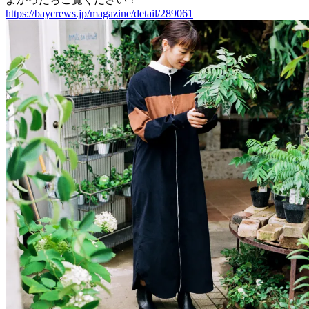
https://baycrews.jp/magazine/detail/289061